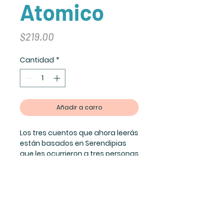
Atomico
Precio
$219.00
Cantidad
*
Añadir a carro
Los tres cuentos que ahora leerás
están basados en Serendipias
que les ocurrieron a tres personas
en la vida real. Agradezco a
quienes las escucharon, o las
vivieron, y me las comentaron: Al
Hippie, a Papina y al Monstruo (Sí,
ya sé que lo correcto es
"monstuo", pero al que conozco