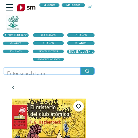
Mi Cuenta
Mis Pedidos
ALBUM ILUSTRADO
0 A 3 AÑOS
3+ AÑOS
7+ AÑOS
9+ AÑOS
6+ AÑOS
12+ AÑOS
NOVELAS TEEN
NOVELA JUVENIL
INFORMATIVOS Y CLASICOS