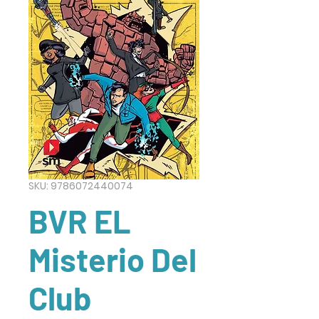
SKU: 9786072440074
BVR EL
Misterio Del
Club