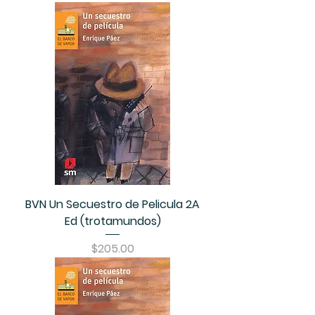
BVN Un Secuestro de Pelicula 2A
Ed (trotamundos)
Precio
$205.00