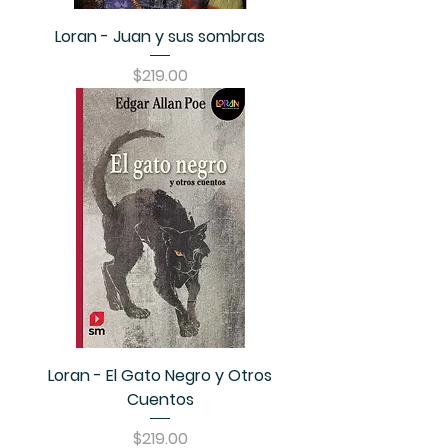
Loran - Juan y sus sombras
Precio
$219.00
Loran - El Gato Negro y Otros
Cuentos
Precio
$219.00