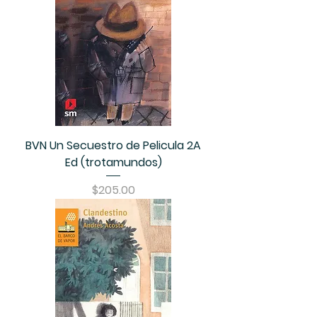
BVN Un Secuestro de Pelicula 2A
Ed (trotamundos)
Precio
$205.00