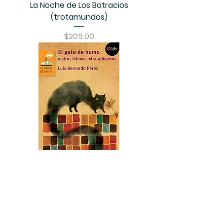
La Noche de Los Batracios
(trotamundos)
Precio
$205.00
El Gato de Humo y Otros Felinos
Extraordinarios (trotamundos)
Precio
$205.00