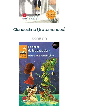
Clandestino (trotamundos)
Precio
$205.00