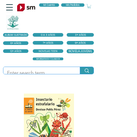
Mi Cuenta
Mis Pedidos
ALBUM ILUSTRADO
0 A 3 AÑOS
3+ AÑOS
7+ AÑOS
9+ AÑOS
6+ AÑOS
12+ AÑOS
NOVELAS TEEN
NOVELA JUVENIL
INFORMATIVOS Y CLASICOS