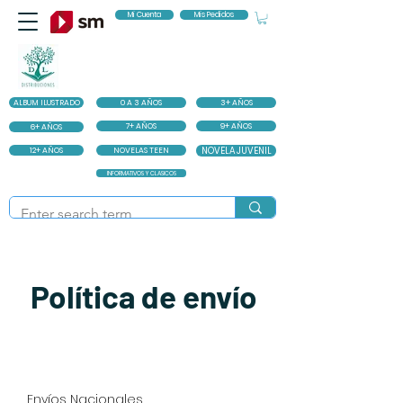
Mi Cuenta
Mis Pedidos
ALBUM ILUSTRADO
0 A 3 AÑOS
3+ AÑOS
7+ AÑOS
9+ AÑOS
6+ AÑOS
12+ AÑOS
NOVELAS TEEN
NOVELA JUVENIL
INFORMATIVOS Y CLASICOS
Política de envío
Envíos Nacionales.