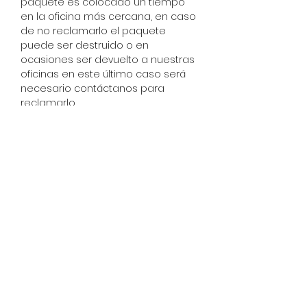
paquete es colocado un tiempo
en la oficina más cercana, en caso
de no reclamarlo el paquete
puede ser destruido o en
ocasiones ser devuelto a nuestras
oficinas en este último caso será
necesario contáctanos para
reclamarlo.
* Los servicios de paquetería que
manejamos son de puerta a
puerta y no enviamos a P.O. Box.
Para rastrear su envío teclee el
número de guía en la pagina de la
paqueteria el cual fue enviado su
pedido, la cual puede obtener en
el menú superior "Mi cuenta / Mis
Pedidos".
DL Distribuciones
se reserva el
derecho de cambiar los servicios y