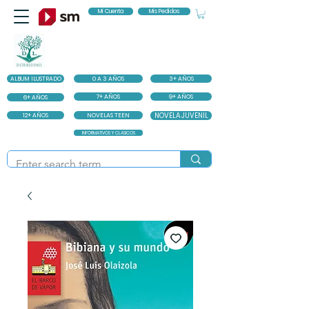
Mi Cuenta
Mis Pedidos
ALBUM ILUSTRADO
0 A 3 AÑOS
3+ AÑOS
7+ AÑOS
9+ AÑOS
6+ AÑOS
12+ AÑOS
NOVELAS TEEN
NOVELA JUVENIL
INFORMATIVOS Y CLASICOS