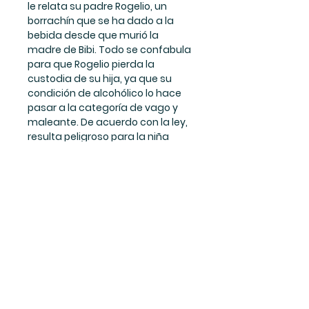
le relata su padre Rogelio, un
borrachín que se ha dado a la
bebida desde que murió la
madre de Bibi. Todo se confabula
para que Rogelio pierda la
custodia de su hija, ya que su
condición de alcohólico lo hace
pasar a la categoría de vago y
maleante. De acuerdo con la ley,
resulta peligroso para la niña
estar bajo su custodia. Quien
más insiste en denunciar a
Rogelio es la maestra de Bibi, la
señorita Tachi (el padre de Tachi
también fue alcohólico y no
quiere que Bibi, a la que aprecia
mucho, pase por lo mismo). Bibi
tiene un sueño: que los Reyes
Magos le traigan una bicicleta;
ella la quiere para poder
desplazarse con mayor rapidez a