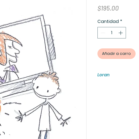
Precio
$195.00
Cantidad
*
Añadir a carro
Loran
Este libro cuenta c
es un amplificador
ademas de fomentar
papel y digital me
ninos y jovenes de
logra desarrollar l
las nuevas gener
mejor el mundo y r
el