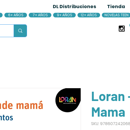
DL Distribuciones
Tienda
6+ AÑOS
7+ AÑOS
9+ AÑOS
12+ AÑOS
NOVELAS TEEN
Loran 
Mama
SKU: 97860724206