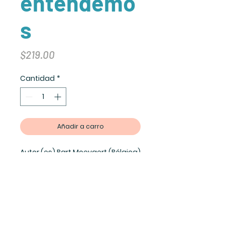
entendemo
s
Precio
$219.00
Cantidad
*
Añadir a carro
Autor (es) Bart Moeyaert (Bélgica)
ISBN 9786072432444
Año 2019
No de pag. 64
Antes de darnos cuenta, nos
encontramos hablando del amor
que no entendemos.