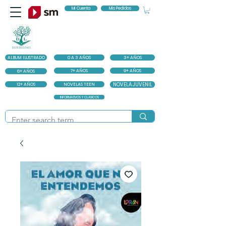
Mi Cuenta
Mis Pedidos
ALBUM ILUSTRADO
0 A 3 AÑOS
3+ AÑOS
7+ AÑOS
9+ AÑOS
6+ AÑOS
12+ AÑOS
NOVELAS TEEN
NOVELA JUVENIL
INFORMATIVOS Y CLASICOS