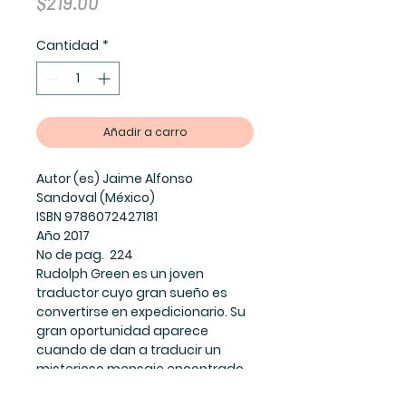
Precio
$219.00
Cantidad
*
Añadir a carro
Autor (es) Jaime Alfonso
Sandoval (México)
ISBN 9786072427181
Año 2017
No de pag. 224
Rudolph Green es un joven
traductor cuyo gran sueño es
convertirse en expedicionario. Su
gran oportunidad aparece
cuando de dan a traducir un
misterioso mensaje encontrado
en el interior de una lata de jugo