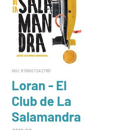
SKU: 9786072427181
Loran - El
Club de La
Salamandra