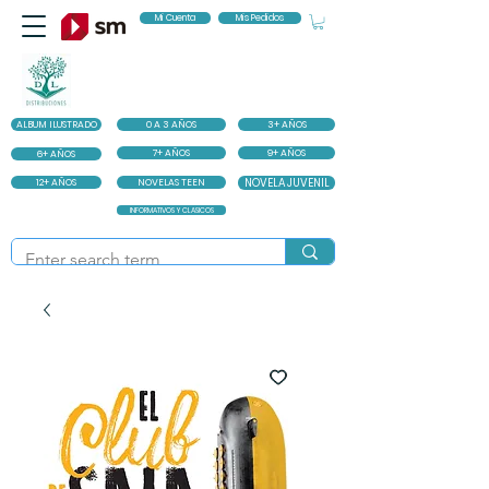
Mi Cuenta
Mis Pedidos
ALBUM ILUSTRADO
0 A 3 AÑOS
3+ AÑOS
7+ AÑOS
9+ AÑOS
6+ AÑOS
12+ AÑOS
NOVELAS TEEN
NOVELA JUVENIL
INFORMATIVOS Y CLASICOS