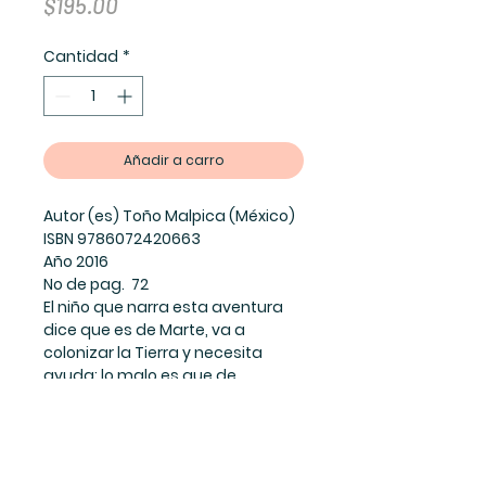
Precio
$195.00
Cantidad
*
Añadir a carro
Autor (es) Toño Malpica (México)
ISBN 9786072420663
Año 2016
No de pag. 72
El niño que narra esta aventura
dice que es de Marte, va a
colonizar la Tierra y necesita
ayuda; lo malo es que de
ayudante le mandaron una bebé
que no sabe hacer nada, salvo
llorar, dormir y comer. Este niño
marciano deberá aprender a