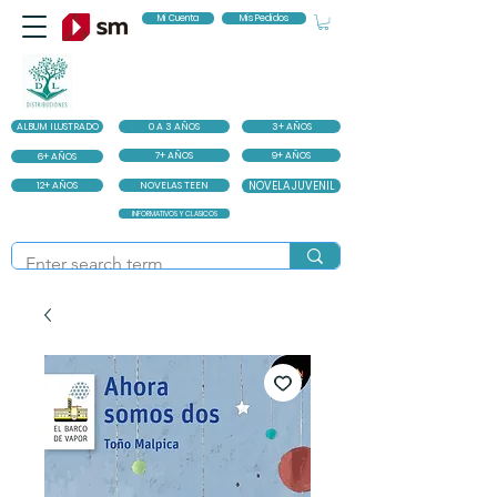
Mi Cuenta
Mis Pedidos
ALBUM ILUSTRADO
0 A 3 AÑOS
3+ AÑOS
7+ AÑOS
9+ AÑOS
6+ AÑOS
12+ AÑOS
NOVELAS TEEN
NOVELA JUVENIL
INFORMATIVOS Y CLASICOS