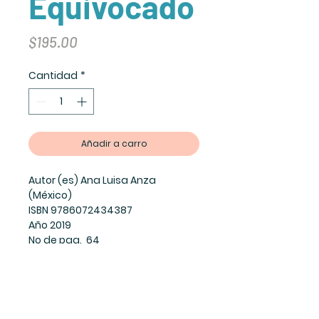
Equivocado
Precio
$195.00
Cantidad
*
Añadir a carro
Autor (es) Ana Luisa Anza
(México)
ISBN 9786072434387
Año 2019
No de pag. 64
Solovino olvida que es un perro e
imita a otros animales. Su dueño
llega a avergonzarse un poco
ante el extraño comportamiento
de su mascota, no obstante, está