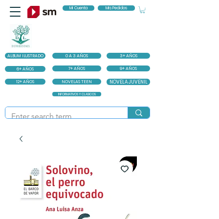
Mi Cuenta
Mis Pedidos
ALBUM ILUSTRADO
0 A 3 AÑOS
3+ AÑOS
7+ AÑOS
9+ AÑOS
6+ AÑOS
12+ AÑOS
NOVELAS TEEN
NOVELA JUVENIL
INFORMATIVOS Y CLASICOS