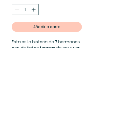
Añadir a carro
Esta es la historia de 7 hermanos
con distintas formas de ser y ver
el mundo que viven con sus
padres y su abuelita. El menor de
todos narra encantadoras
anécdotas de infancia con gran
sentdio del humor al compartir
sus aventuras, complicidades,
travesuras, inquietudes y sueños.