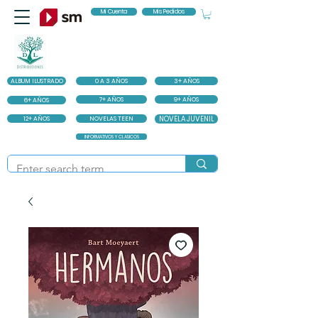
Mi Cuenta
Mis Pedidos
ALBUM ILUSTRADO
0 A 3 AÑOS
3+ AÑOS
7+ AÑOS
9+ AÑOS
6+ AÑOS
12+ AÑOS
NOVELAS TEEN
NOVELA JUVENIL
INFORMATIVOS Y CLASICOS