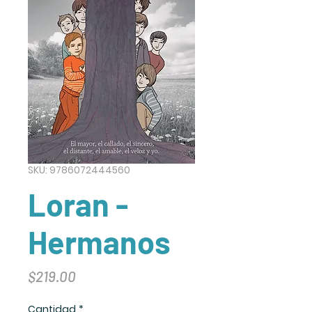
SKU: 9786072444560
Loran -
Hermanos
Precio
$219.00
Cantidad
*