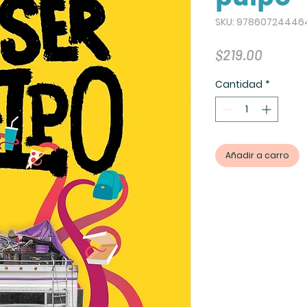
SKU: 97860724446
Precio
$219.00
Cantidad
*
Añadir a carro