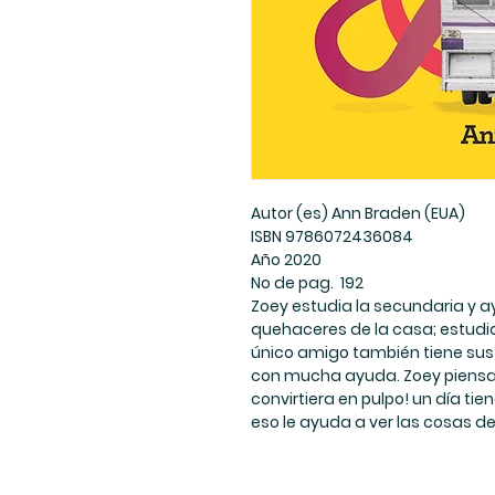
Autor (es) Ann Braden (EUA)
ISBN 9786072436084
Año 2020
No de pag. 192
Zoey estudia la secundaria y 
quehaceres de la casa; estudia 
único amigo también tiene sus
con mucha ayuda. Zoey piensa q
convirtiera en pulpo! un día tie
eso le ayuda a ver las cosas d