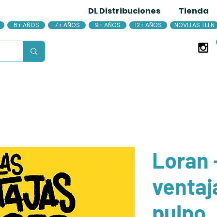
DL Distribuciones
Tienda
6+ AÑOS
7+ AÑOS
9+ AÑOS
12+ AÑOS
NOVELAS TEEN
Loran 
ventaj
pulpo