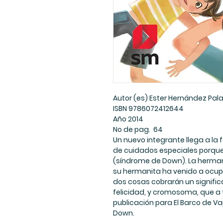
Autor (es) Ester Hernández Pal
ISBN 9786072412644
Año 2014
No de pag. 64
Un nuevo integrante llega a la f
de cuidados especiales porqu
(síndrome de Down). La hermana
su hermanita ha venido a ocupa
dos cosas cobrarán un significad
felicidad, y cromosoma, que a 
publicación para El Barco de V
Down.