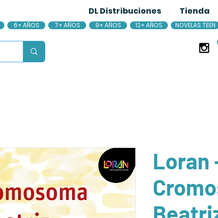
DL Distribuciones
Tienda
6+ AÑOS
7+ AÑOS
9+ AÑOS
12+ AÑOS
NOVELAS TEEN
Loran -
Cromo
Beatri