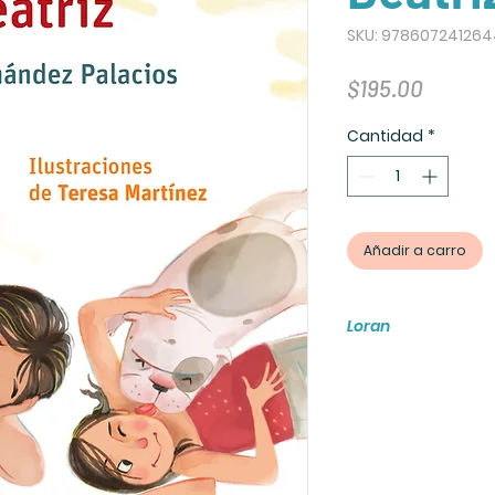
SKU: 97860724126
Precio
$195.00
Cantidad
*
Añadir a carro
Loran
Este libro cuenta c
es un amplificador
ademas de fomentar
papel y digital me
ninos y jovenes de
logra desarrollar l