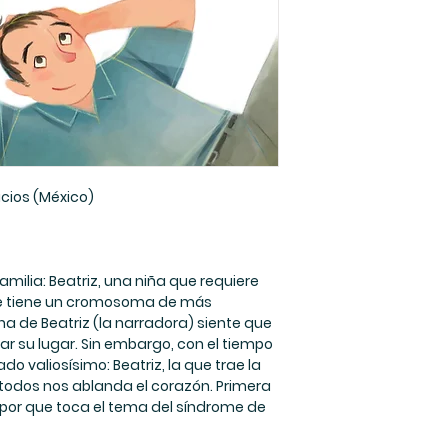
las nuevas gener
mejor el mundo y r
el
acios (México)
amilia: Beatriz, una niña que requiere
e tiene un cromosoma de más
 de Beatriz (la narradora) siente que
r su lugar. Sin embargo, con el tiempo
o valiosísimo: Beatriz, la que trae la
todos nos ablanda el corazón. Primera
apor que toca el tema del síndrome de