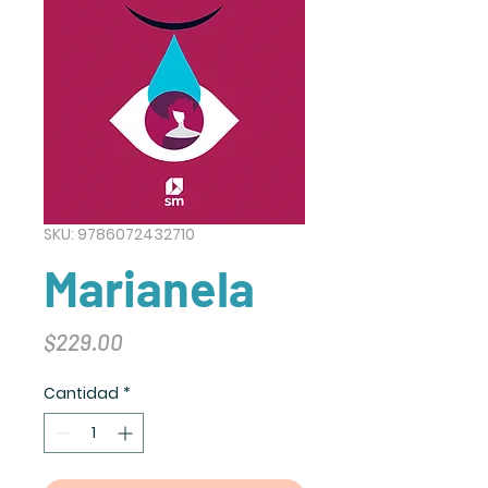
SKU: 9786072432710
Marianela
Precio
$229.00
Cantidad
*