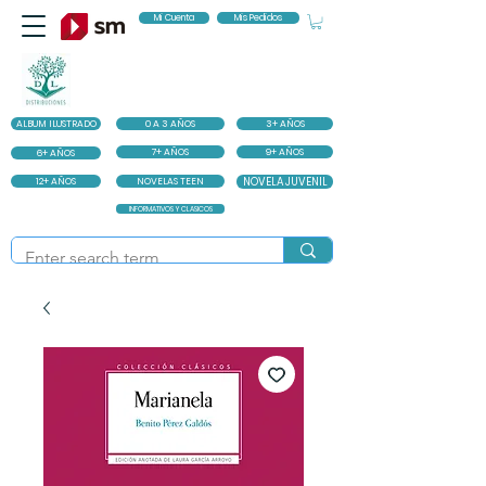
Mi Cuenta
Mis Pedidos
ALBUM ILUSTRADO
0 A 3 AÑOS
3+ AÑOS
7+ AÑOS
9+ AÑOS
6+ AÑOS
12+ AÑOS
NOVELAS TEEN
NOVELA JUVENIL
INFORMATIVOS Y CLASICOS