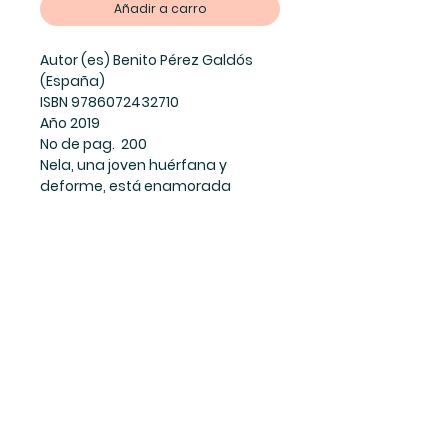
Añadir a carro
Autor (es) Benito Pérez Galdós
(España)
ISBN 9786072432710
Año 2019
No de pag. 200
Nela, una joven huérfana y
deforme, está enamorada
profundamente de Pablo, un
joven ciego y de buena posición
economica, a quien sirve de
lazarillo. En esta novela se
entrelazan tres temas: la
ceguera y su posible cura, la
relación sentimental y la
situación socioeconómica.