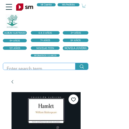
Mi Cuenta
Mis Pedidos
ALBUM ILUSTRADO
0 A 3 AÑOS
3+ AÑOS
7+ AÑOS
9+ AÑOS
6+ AÑOS
12+ AÑOS
NOVELAS TEEN
NOVELA JUVENIL
INFORMATIVOS Y CLASICOS