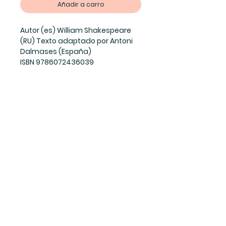
Añadir a carro
Autor (es) William Shakespeare
(RU) Texto adaptado por Antoni
Dalmases (España)
ISBN 9786072436039
Año 2020
No de pag. 128
Un padre asesinado, una
venganza impuesta, un joven
indesiso, una locura que es y no
es. ¿Sigues pensando que los
clasicos son cosa del pasado?