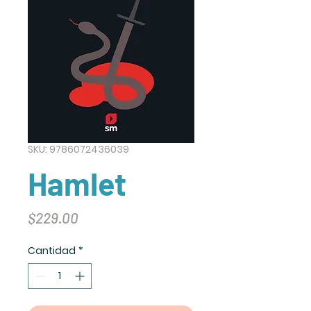
SKU: 9786072436039
Hamlet
Precio
$229.00
Cantidad
*