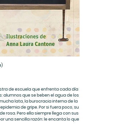
las nuevas gener
mejor el mundo y r
el
a)
estra de escuela que enfrenta cada día
: alumnos que se beben el agua de los
n mucha lata, la burocracia interna de la
pidemia de gripe. Por si fuera poco, su
de rosa. Pero ella siempre llega con sus
r una sencilla razón: le encanta lo que