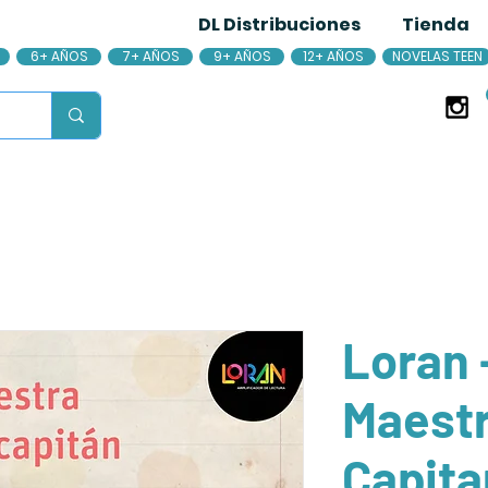
DL Distribuciones
Tienda
6+ AÑOS
7+ AÑOS
9+ AÑOS
12+ AÑOS
NOVELAS TEEN
Loran 
Maestr
Capita