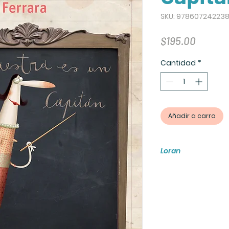
SKU: 97860724223
Precio
$195.00
Cantidad
*
Añadir a carro
Loran
Este libro cuenta c
es un amplificador
ademas de fomentar
papel y digital me
ninos y jovenes de
logra desarrollar l