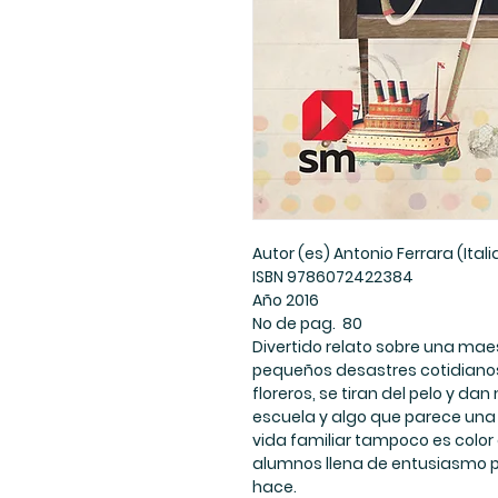
Autor (es) Antonio Ferrara (Itali
ISBN 9786072422384
Año 2016
No de pag. 80
Divertido relato sobre una ma
pequeños desastres cotidianos
floreros, se tiran del pelo y da
escuela y algo que parece una e
vida familiar tampoco es color 
alumnos llena de entusiasmo po
hace.