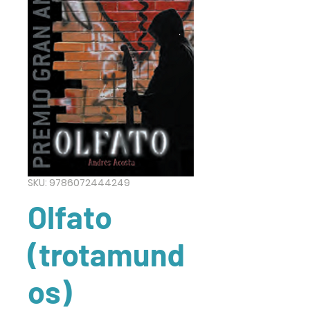
SKU: 9786072444249
Olfato
(trotamund
os)