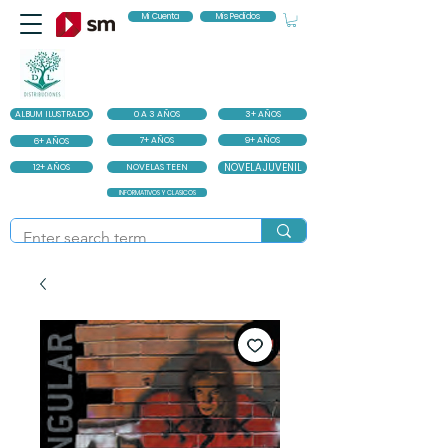
Mi Cuenta
Mis Pedidos
ALBUM ILUSTRADO
0 A 3 AÑOS
3+ AÑOS
7+ AÑOS
9+ AÑOS
6+ AÑOS
12+ AÑOS
NOVELAS TEEN
NOVELA JUVENIL
INFORMATIVOS Y CLASICOS