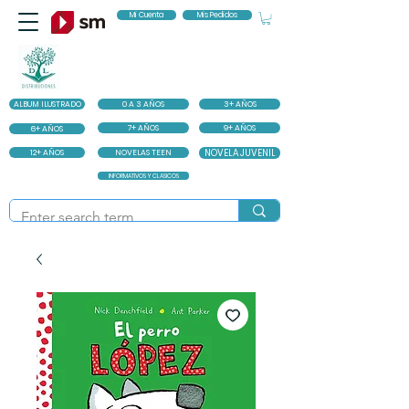
Mi Cuenta
Mis Pedidos
ALBUM ILUSTRADO
0 A 3 AÑOS
3+ AÑOS
7+ AÑOS
9+ AÑOS
6+ AÑOS
12+ AÑOS
NOVELAS TEEN
NOVELA JUVENIL
INFORMATIVOS Y CLASICOS