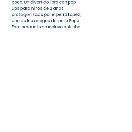
poco. Un divertido libro con pop-
ups para niños de 2 años
protagonizado por el perro López,
uno de los amigos del pollo Pepe.
Este producto no incluye peluche.
Autor
Nick Denchfield
ILUSTRADOR
Ant Parker