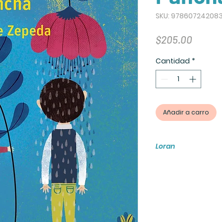
SKU: 97860724208
Precio
$205.00
Cantidad
*
Añadir a carro
Loran
Este libro cuenta c
es un amplificador
ademas de fomentar
papel y digital me
ninos y jovenes de
logra desarrollar l