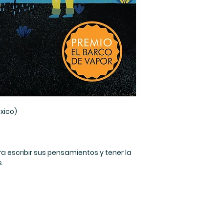
las nuevas gener
mejor el mundo y r
el
xico)
 escribir sus pensamientos y tener la
s.