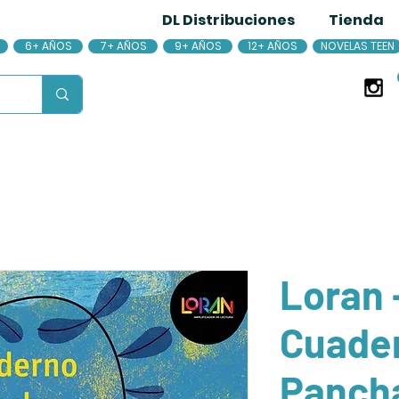
DL Distribuciones
Tienda
6+ AÑOS
7+ AÑOS
9+ AÑOS
12+ AÑOS
NOVELAS TEEN
Loran -
Cuade
Panch