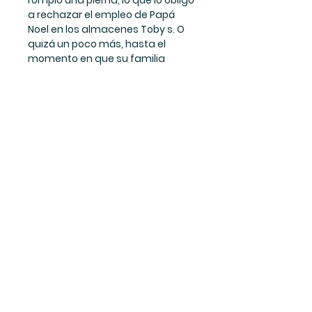
rompió una pierna, lo que lo obligó
a rechazar el empleo de Papá
Noel en los almacenes Toby s. O
quizá un poco más, hasta el
momento en que su familia
comenzó a tener problemas
económicos. Solo entonces
podremos comprender por qué
esta chica de 15 años se ha
atrevido a solicitar el puesto
vacante del centro comercial. Un
acontecimiento aparentemente
insignificante que, sin embargo,
desencadenará una serie de
cambios en su vida y también en
la de las personas que la rodean.
Loran
Este libro cuenta con la
plataforma Loran la cual es un