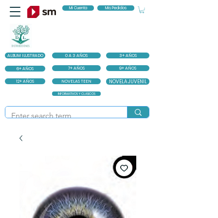
Mi Cuenta
Mis Pedidos
ALBUM ILUSTRADO
0 A 3 AÑOS
3+ AÑOS
7+ AÑOS
9+ AÑOS
6+ AÑOS
12+ AÑOS
NOVELAS TEEN
NOVELA JUVENIL
INFORMATIVOS Y CLASICOS