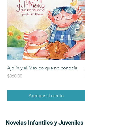
Ajolín y el México que no conocía
Ardilla Miedosa se po
Precio
Precio
$360.00
$390.00
Agregar al carrito
Novelas Infantiles y Juveniles