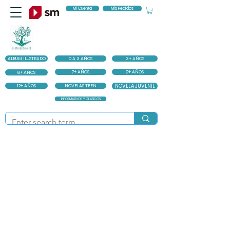
Mi Cuenta
Mis Pedidos
ALBUM ILUSTRADO
0 A 3 AÑOS
3+ AÑOS
7+ AÑOS
9+ AÑOS
6+ AÑOS
12+ AÑOS
NOVELAS TEEN
NOVELA JUVENIL
INFORMATIVOS Y CLASICOS