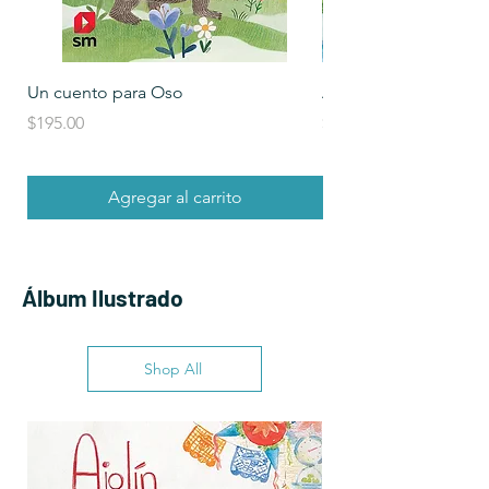
Un cuento para Oso
Ajolín y el México q
Precio
Precio
$195.00
$360.00
Agregar al carrito
Álbum Ilustrado
Shop All