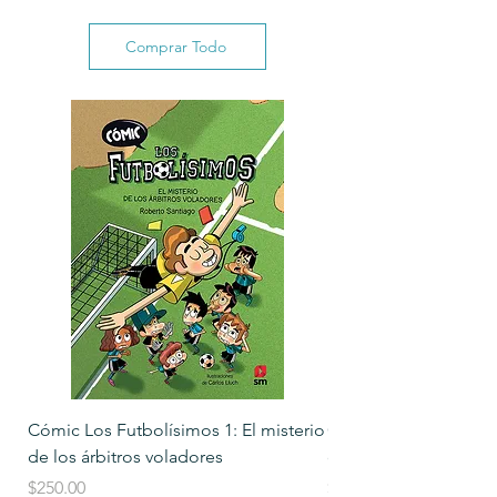
Comprar Todo
Cómic Los Futbolísimos 1: El misterio
Cómic Los Futbolísimo
de los árbitros voladores
del torneo de Navid
Precio
Precio
$250.00
$250.00